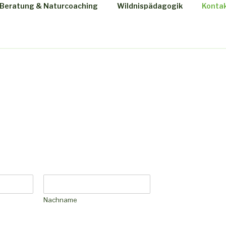
Beratung & Naturcoaching
Wildnispädagogik
Konta
UM-NATURCOACHING
ildnispädagogik
Nachname