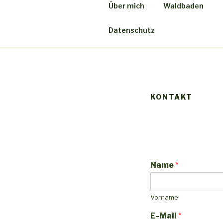
Zum
Über mich
Waldbaden
Inhalt
LEBENSRA
springen
Waldbaden, Naturcoaching, W
Datenschutz
KONTAKT
Name
*
Vorname
E-Mail
*